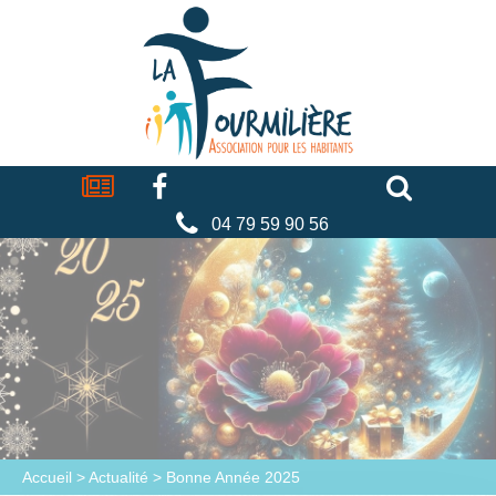
Cookies management panel
La
fourmilière
Actualités
Facebook
Séniors
Associations
Faire
un
don
04 79 59 90 56
Accueil
>
Actualité
>
Bonne Année 2025