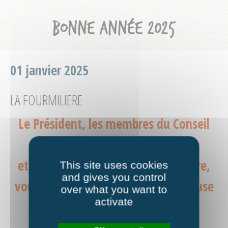
BONNE ANNÉE 2025
01 janvier 2025
LA FOURMILIERE
Le Président, les membres du Conseil
d’Administration
et l’équipe salariée de La Fourmilière,
This site uses cookies
and gives you control
vous souhaitent une Belle et Heureuse
over what you want to
activate
Année 2025.