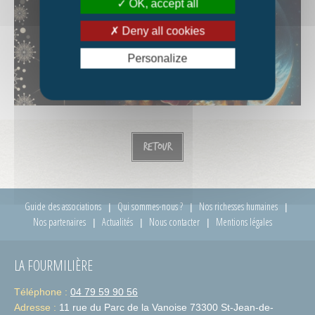
OK, accept all
Deny all cookies
Personalize
Retour
Guide des associations
Qui sommes-nous ?
Nos richesses humaines
Nos partenaires
Actualités
Nous contacter
Mentions légales
LA FOURMILIÈRE
Téléphone :
04 79 59 90 56
Adresse :
11 rue du Parc de la Vanoise 73300 St-Jean-de-