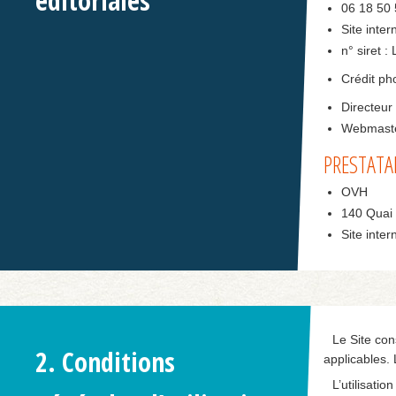
éditoriales
06 18 50 
Site inter
n° siret 
Crédit pho
Directeur 
Webmaste
PRESTATA
OVH
140 Quai 
Site inter
Le Site con
2. Conditions
applicables.
L’utilisatio