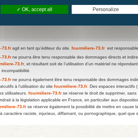
itation non autorisée du site ou de l’un quelconque des éléments qu’il
onformément aux dispositions des articles L.335-2 et suivants du Code de
OK, accept all
Personalize
-73.fr
agit en tant qu’éditeur du site.
fourmiliere-73.fr
est responsable d
-73.fr
ne pourra être tenu responsable des dommages directs et indirects
miliere-73.fr
, et résultant soit de l’utilisation d’un matériel ne répondan
incompatibilité.
-73.fr
ne pourra également être tenu responsable des dommages indire
cutifs à l’utilisation du site
fourmiliere-73.fr
. Des espaces interactifs 
es utilisateurs.
fourmiliere-73.fr
se réserve le droit de supprimer, san
ndrait à la législation applicable en France, en particulier aux disposit
rmiliere-73.fr
se réserve également la possibilité de mettre en cause la 
caractère raciste, injurieux, diffamant, ou pornographique, quel que so