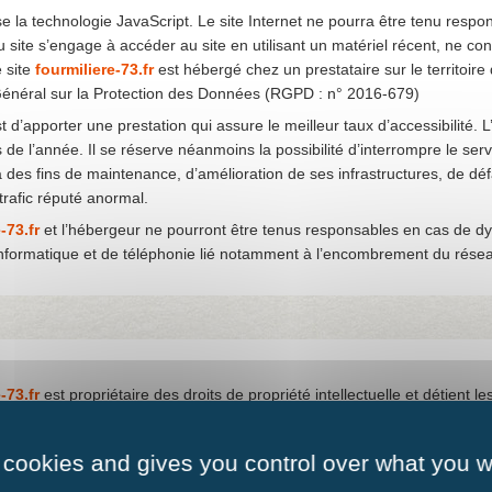
lise la technologie JavaScript. Le site Internet ne pourra être tenu respo
 du site s’engage à accéder au site en utilisant un matériel récent, ne 
e site
fourmiliere-73.fr
est hébergé chez un prestataire sur le territoi
néral sur la Protection des Données (RGPD : n° 2016-679)
est d’apporter une prestation qui assure le meilleur taux d’accessibilité
s de l’année. Il se réserve néanmoins la possibilité d’interrompre le s
es fins de maintenance, d’amélioration de ses infrastructures, de défai
trafic réputé anormal.
-73.fr
et l’hébergeur ne pourront être tenus responsables en cas de dy
informatique et de téléphonie lié notamment à l’encombrement du rése
-73.fr
est propriétaire des droits de propriété intellectuelle et détient l
amment les textes, images, graphismes, logos, vidéos, icônes et sons. T
 tout ou partie des éléments du site, quel que soit le moyen ou le procéd
 cookies and gives you control over what you w
-73.fr
.