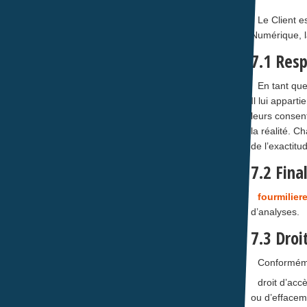
Le Client e
Numérique, l
7.1 Resp
En tant que
Il lui appart
leurs consen
la réalité. C
de l’exactit
7.2 Fina
fourmiliere
d’analyses.
7.3 Droi
Conforméme
droit d’acc
ou d’effacem