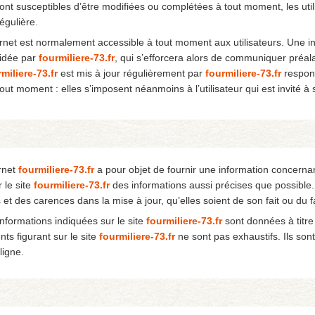
 sont susceptibles d’être modifiées ou complétées à tout moment, les uti
égulière.
ernet est normalement accessible à tout moment aux utilisateurs. Une i
cidée par
fourmiliere-73.fr
, qui s’efforcera alors de communiquer préala
miliere-73.fr
est mis à jour régulièrement par
fourmiliere-73.fr
respons
out moment : elles s’imposent néanmoins à l’utilisateur qui est invité à
ernet
fourmiliere-73.fr
a pour objet de fournir une information concernant
r le site
fourmiliere-73.fr
des informations aussi précises que possible. 
 et des carences dans la mise à jour, qu’elles soient de son fait ou du fa
informations indiquées sur le site
fourmiliere-73.fr
sont données à titre i
ts figurant sur le site
fourmiliere-73.fr
ne sont pas exhaustifs. Ils so
ligne.