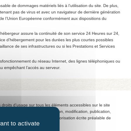
nsable de dommages matériels liés à l’utilisation du site. De plus,
contenant pas de virus et avec un navigateur de dernière génération
re de l’Union Européenne conformément aux dispositions du
. L’hébergeur assure la continuité de son service 24 Heures sur 24,
ervice d’hébergement pour les durées les plus courtes possibles
llance de ses infrastructures ou si les Prestations et Services
sfonctionnement du réseau Internet, des lignes téléphoniques ou
au empêchant l’accès au serveur.
es droits d’usage sur tous les éléments accessibles sur le site
oute reproduction, représentation, modification, publication,
é utilisé, est interdite, sauf autorisation écrite préalable de
ant to activate