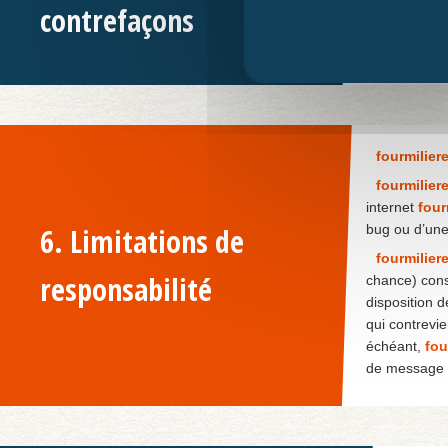
Toute explo
contrefaçons
poursuivie c
fourmiliere
fourmiliere
internet
four
6. Limitations de
bug ou d’une 
fourmiliere
responsabilité
chance) consé
disposition d
qui contrevie
échéant,
fou
de message à 