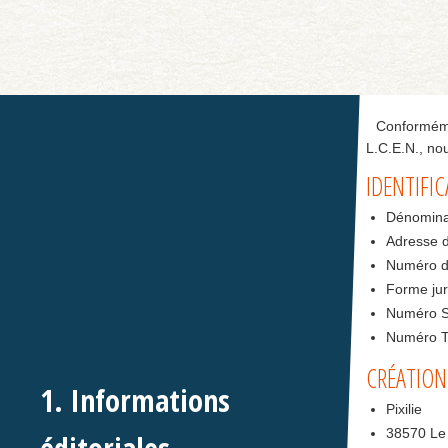
Conformémen
L.C.E.N., nou
IDENTIFI
Dénominat
Adresse d
Numéro de
Forme jur
Numéro S
Numéro T
CRÉATION
1. Informations
Pixilie
38570 Le