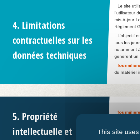
Le site uti
l’utilisateur
mis-à-jour L
4. Limitations
Règlement Gé
L’objectif 
contractuelles sur les
tous les jour
notamment à d
données techniques
génèrent un 
fourmiliere
du matériel 
fourmiliere
5. Propriété
internet, not
adaptation de
intellectuelle et
This site uses
:
fourmiliere