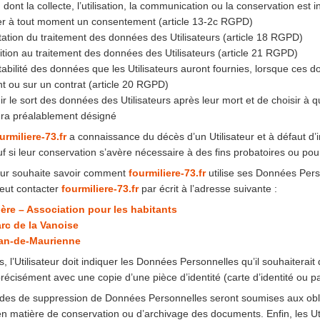
dont la collecte, l’utilisation, la communication ou la conservation est in
irer à tout moment un consentement (article 13-2c RGPD)
mitation du traitement des données des Utilisateurs (article 18 RGPD)
sition au traitement des données des Utilisateurs (article 21 RGPD)
rtabilité des données que les Utilisateurs auront fournies, lorsque ces 
 ou sur un contrat (article 20 RGPD)
nir le sort des données des Utilisateurs après leur mort et de choisir à q
aura préalablement désigné
urmiliere-73.fr
a connaissance du décès d’un Utilisateur et à défaut d’i
f si leur conservation s’avère nécessaire à des fins probatoires ou pou
ateur souhaite savoir comment
fourmiliere-73.fr
utilise ses Données Perso
 peut contacter
fourmiliere-73.fr
par écrit à l’adresse suivante :
ière – Association pour les habitants
arc de la Vanoise
ean-de-Maurienne
, l’Utilisateur doit indiquer les Données Personnelles qu’il souhaiterai
 précisément avec une copie d’une pièce d’identité (carte d’identité ou p
es de suppression de Données Personnelles seront soumises aux obli
 matière de conservation ou d’archivage des documents. Enfin, les Ut