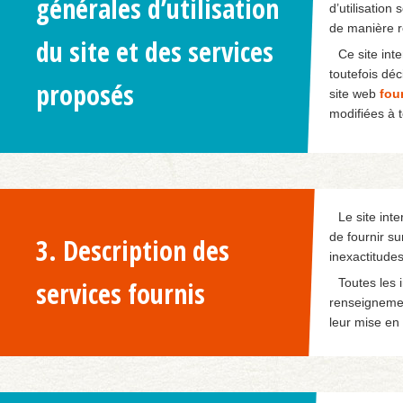
générales d’utilisation
d’utilisation
de manière r
du site et des services
Ce site int
toutefois dé
proposés
site web
four
modifiées à t
Le site int
de fournir su
3. Description des
inexactitudes
services fournis
Toutes les 
renseignemen
leur mise en 