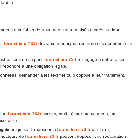
terdite.
données font l’objet de traitements automatisés fondés sur leur
ui
fourmiliere-73.fr
devra communiquer (ou non) ses données à un
nstructions de sa part,
fourmiliere-73.fr
s’engage à détruire ses
r répondre à une obligation légale.
nnelles, demander à les rectifier ou s’oppose à leur traitement,
t que
fourmiliere-73.fr
corrige, mette à jour ou supprime, en
asseport).
gations qui sont imposées à
fourmiliere-73.fr
par la loi,
ilisateurs de
fourmiliere-73.fr
peuvent déposer une réclamation