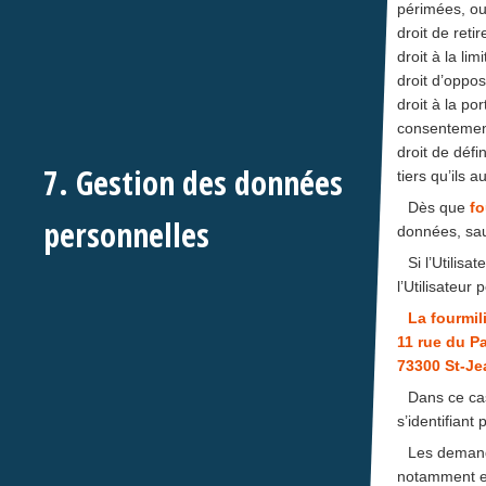
périmées, ou 
droit de ret
droit à la li
droit d’oppo
droit à la po
consentement
droit de défi
7. Gestion des données
tiers qu’ils 
Dès que
fo
personnelles
données, sau
Si l’Utilis
l’Utilisateur
La fourmil
11 rue du P
73300 St-J
Dans ce cas
s’identifiant
Les demand
notamment en