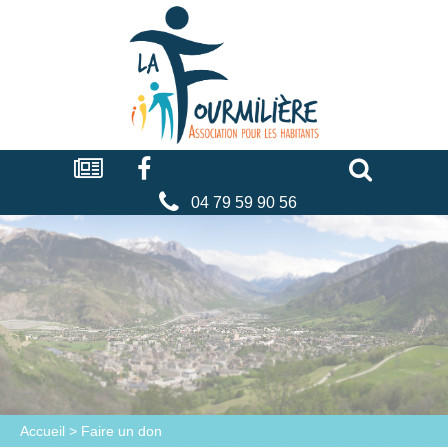
Cookies management panel
La
fourmilière
Actualités
Facebook
Séniors
Associations
Faire
un
don
04 79 59 90 56
Accueil
>
Faire un don