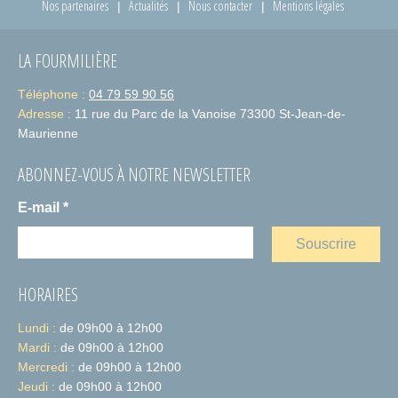
Nos partenaires
Actualités
Nous contacter
Mentions légales
1 fois par mois, le samedi de 10h00 à 12h00
Dates des permanences en 2026
LA FOURMILIÈRE
– 10 janvier
– 07 février
Téléphone :
04 79 59 90 56
– 07 mars
Adresse :
11 rue du Parc de la Vanoise 73300 St-Jean-de-
– 04 avril
Maurienne
– 30 mai
ABONNEZ-VOUS À NOTRE NEWSLETTER
– Permanence délocalisée en juin (date et lieu à venir)
– 04 juillet
E-mail
*
– 29 août
– Pas de permanence en septembre
– 03 octobre
– 07 novembre
– 05 décembre
HORAIRES
Lundi :
de 09h00 à 12h00
Mardi :
de 09h00 à 12h00
Mercredi :
de 09h00 à 12h00
Jeudi :
de 09h00 à 12h00