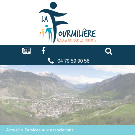
Cookies management panel
La
fourmilière
Actualités
Facebook
Séniors
Associations
Faire
un
don
04 79 59 90 56
Accueil
>
Services aux associations