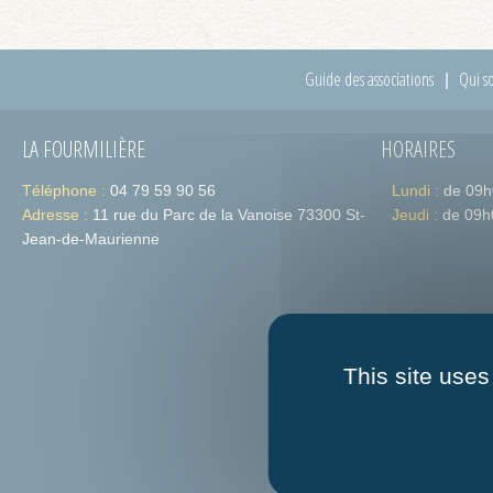
Guide des associations
Qui s
LA FOURMILIÈRE
HORAIRES
Téléphone :
04 79 59 90 56
Lundi :
de 09h
Adresse :
11 rue du Parc de la Vanoise 73300 St-
Jeudi :
de 09h
Jean-de-Maurienne
This site uses