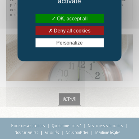
activate
préparer les futures activités et travailler sur des 
dossiers de fonds (appels à projet, bilans divers, 
mises à jour, commissions...).
OK, accept all
Deny all cookies
Personalize
Retour
Guide des associations
Qui sommes-nous ?
Nos richesses humaines
Nos partenaires
Actualités
Nous contacter
Mentions légales