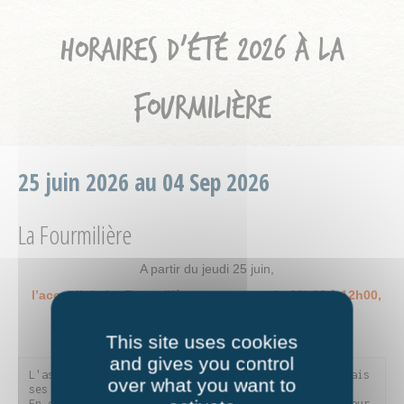
HORAIRES D’ÉTÉ 2026 À LA
FOURMILIÈRE
25 juin 2026 au 04 Sep 2026
La Fourmilière
A partir du jeudi 25 juin,
l’accueil de La Fourmilière sera ouvert de 09h00 à 12h00,
du lundi au vendredi ,
This site uses cookies
jusqu’au 04 septembre inclus.
and gives you control
L'association est fermée les après-midi au public mais 
over what you want to
ses salariés sont toujours sur le pont. 

En effet, toute l'équipe profite de cette période pour 