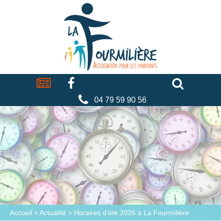
Cookies management panel
La
fourmilière
Actualités
Facebook
Séniors
Associations
Faire
un
don
04 79 59 90 56
Accueil
>
Actualité
>
Horaires d’été 2026 à La Fourmilière