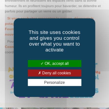
entretiennent et fleurissent les espaces verts dans la bonne
humeur. Ils en profitent toujours pour bavarder, se détendre et
parfois pour partager un verre ou un goûter.
Si vous souhaitez rencontrer le groupe, découvrir le
potager et les espaces fleuris, RDV au jardin de La
Fourmilière les jeudis matin entre 9h00 et 11h30. Les
This site uses cookies
nouveaux jardiniers bénévoles sont les bienvenus!
and gives you control
Pour plus de renseignements,
contacter Mélina Diot, la
over what you want to
Coordinatrice Jardin
au 07 54 35 74 12 ou par mail
activate
coordoseniors@fourmiliere-73.fr
OK, accept all
Deny all cookies
Personalize