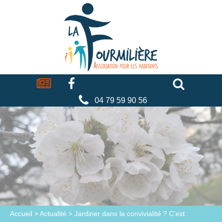
Cookies management panel
La
fourmilière
Actualités
Facebook
Séniors
Associations
Faire
un
don
04 79 59 90 56
Accueil
>
Actualité
>
Jardiner dans la convivialité ? C’est