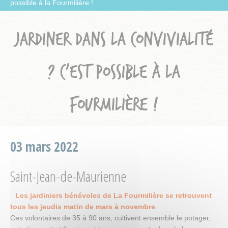
possible à la Fourmilière !
JARDINER DANS LA CONVIVIALITÉ
? C’EST POSSIBLE À LA
FOURMILIÈRE !
03 mars 2022
Saint-Jean-de-Maurienne
Les jardiniers bénévoles de La Fourmilière se retrouvent
tous les jeudis matin de mars à novembre
.
Ces volontaires de 35 à 90 ans, cultivent ensemble le potager,