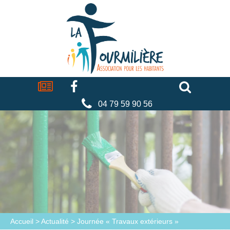
Cookies management panel
La
fourmilière
Actualités
Facebook
Séniors
Associations
Faire
un
don
04 79 59 90 56
Accueil
>
Actualité
>
Journée « Travaux extérieurs »