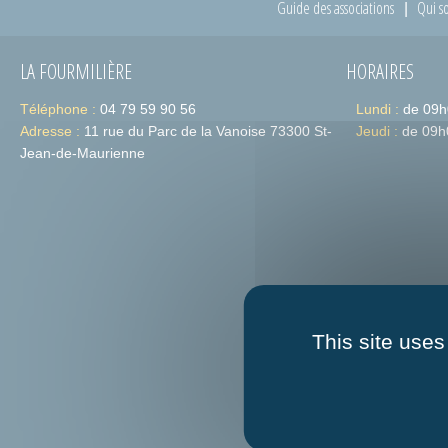
Guide des associations
Qui s
LA FOURMILIÈRE
HORAIRES
Téléphone :
04 79 59 90 56
Lundi :
de 09h
Adresse :
11 rue du Parc de la Vanoise 73300 St-
Jeudi :
de 09h
Jean-de-Maurienne
This site uses