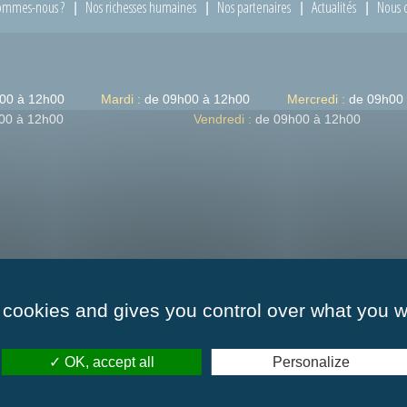
ommes-nous ?
Nos richesses humaines
Nos partenaires
Actualités
Nous c
00 à 12h00
Mardi :
de 09h00 à 12h00
Mercredi :
de 09h00
00 à 12h00
Vendredi :
de 09h00 à 12h00
 cookies and gives you control over what you w
OK, accept all
Personalize