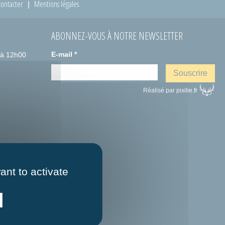
ontacter
Mentions légales
ABONNEZ-VOUS À NOTRE NEWSLETTER
E-mail
*
 à 12h00
Réalisé par pixilie.fr
ant to activate