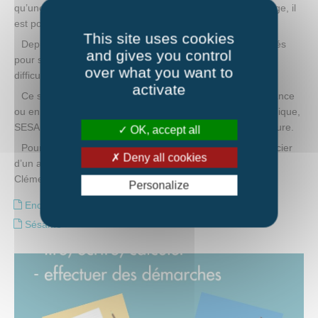
qu’une initiation sur l’ordinateur (savoirs de base). A tout âge, il
est possible d’apprendre ou de réapprendre.
This site uses cookies
Depuis 2007, SESAME est un réseau de bénévoles formés
and gives you control
pour soutenir les personnes en situation d’illettrisme ou en
over what you want to
difficulté avec les savoirs de base.
activate
Ce service s’adresse à ceux qui ont été scolarisés en France
ou en langue française à l’étranger. Puisque chacun est unique,
SESAME propose un accompagnement individuel sur mesure.
OK, accept all
Pour plus d’information, pour devenir bénévole ou bénéficier
Deny all cookies
d’un accompagnement, prendre rendez-vous auprès de
Clémentine Lambert, Animatrice Accès aux droits.
Personalize
Enquête 2024
Sésame