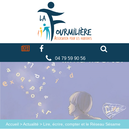
Cookies management panel
La
fourmilière
Actualités
Facebook
Séniors
Associations
Faire
un
don
04 79 59 90 56
Accueil
>
Actualité
>
Lire, écrire, compter et le Réseau Sésame