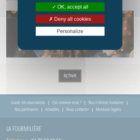
OK, accept all
Deny all cookies
Personalize
Retour
Guide des associations
Qui sommes-nous ?
Nos richesses humaines
Nos partenaires
Actualités
Nous contacter
Mentions légales
LA FOURMILIÈRE