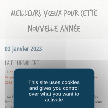
MEILLEURS VŒUX POUR CETTE
NOUVELLE ANNÉE
02 janvier 2023
LA FOURMILIERE
Les membres du Bureau de La Fourmilière ainsi que
l’équipe de salariées, vous souhaitent une bonne année
This site uses cookies
2023 !
and gives you control
over what you want to
La Fourmilière en profite également pour remercier tous les
activate
bénévoles, pour leur disponibilité et leur implication durant cette
année.