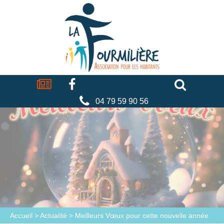
Cookies management panel
La
fourmilière
Actualités
Facebook
Séniors
Associations
Faire
un
don
04 79 59 90 56
Accueil
>
Actualité
>
Meilleurs Vœux pour cette nouvelle année