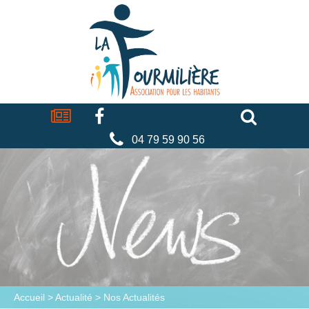
Cookies management panel
La
fourmilière
Actualités
Facebook
Séniors
Associations
Faire
un
don
04 79 59 90 56
Accueil
>
Actualité
>
Nos Actualités