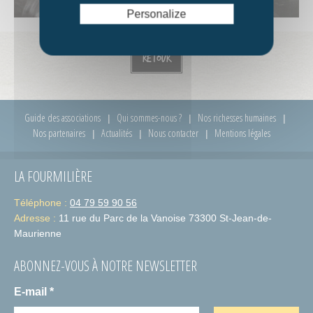
Personalize
Retour
Guide des associations
Qui sommes-nous ?
Nos richesses humaines
Nos partenaires
Actualités
Nous contacter
Mentions légales
LA FOURMILIÈRE
Téléphone :
04 79 59 90 56
Adresse :
11 rue du Parc de la Vanoise 73300 St-Jean-de-
Maurienne
ABONNEZ-VOUS À NOTRE NEWSLETTER
E-mail
*