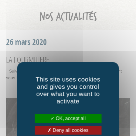
NOS ACTUALITÉS
26 mars 2020
LA FOURMILIERE
Suivez toutes nos infos pendant la période de confinement
sous la rubrique
Nos Actualités.
This site uses cookies
and gives you control
over what you want to
activate
OK, accept all
Deny all cookies