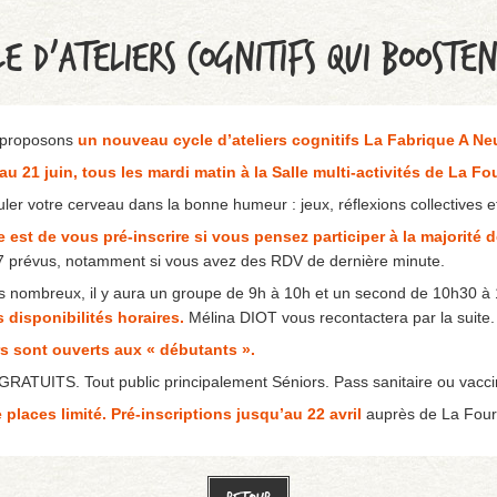
E D’ATELIERS COGNITIFS QUI BOOSTE
 proposons
un nouveau cycle d’ateliers cognitifs La Fabrique A N
au 21 juin, tous les mardi matin à la Salle multi-activités de La Fou
ler votre cerveau dans la bonne humeur : jeux, réflexions collectives e
e est de vous pré-inscrire si vous pensez participer à la majorité d
 7 prévus, notamment si vous avez des RDV de dernière minute.
es nombreux, il y aura un groupe de 9h à 10h et un second de 10h30 à
 disponibilités horaires.
Mélina DIOT vous recontactera par la suite.
rs sont ouverts aux « débutants ».
RATUITS. Tout public principalement Séniors. Pass sanitaire ou vac
places limité.
Pré-inscriptions jusqu’au 22 avril
auprès de La Fourm