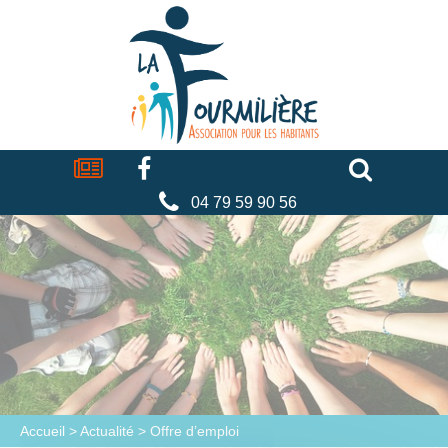
Cookies management panel
La
fourmilière
Actualités
Facebook
Séniors
Associations
Faire
un
don
04 79 59 90 56
Accueil
>
Actualité
>
Offre d’emploi