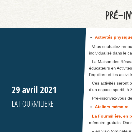
PRÉ-IN
Activités physiqu
Vous souhaitez renou
individualisé dans le 
La Maison des Rése
éducateurs en Activités
l’équilibre et les activit
Ces activités seront o
29 avril 2021
d’un espace sportif, à
Pré-inscrivez-vous d
LA FOURMILIERE
Ateliers mémoire
La Fourmilière, en 
mémoire gratuits. Dans 
– en visio (ordinateu