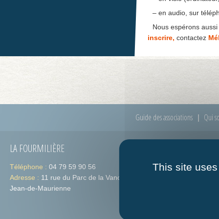
– en audio, sur télép
Nous espérons aussi q
inscrire,
contactez
Mél
Guide des associations
Qui s
LA FOURMILIÈRE
HORAIRES
This site uses
Téléphone :
04 79 59 90 56
Lundi :
de 09h
Adresse :
11 rue du Parc de la Vanoise 73300 St-
Jeudi :
de 09h
Jean-de-Maurienne