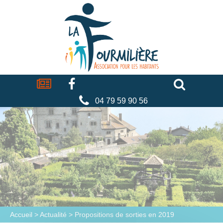
Cookies management panel
La
fourmilière
Actualités
Facebook
Séniors
Associations
Faire
un
don
04 79 59 90 56
Accueil
>
Actualité
>
Propositions de sorties en 2019