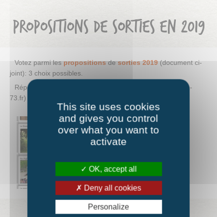
PROPOSITIONS DE SORTIES EN 2019
Votez parmi les
propositions
de
sorties 2019
(document ci-
joint): 3 choix possibles.
Réponse par la Newsletter, par mail (contact@fourmiliere-
73.fr) ou à l’accueil de La Fourmilière.
This site uses cookies
and gives you control
over what you want to
activate
OK, accept all
Deny all cookies
Personalize