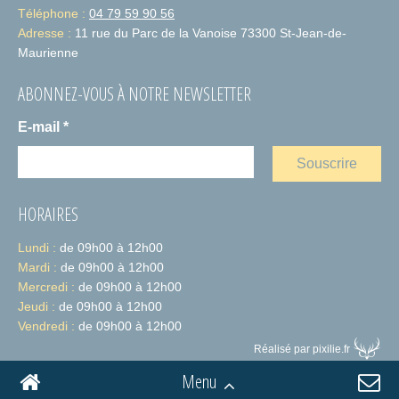
Téléphone :
04 79 59 90 56
Adresse :
11 rue du Parc de la Vanoise 73300 St-Jean-de-
Maurienne
ABONNEZ-VOUS À NOTRE NEWSLETTER
E-mail
*
HORAIRES
Lundi :
de 09h00 à 12h00
Mardi :
de 09h00 à 12h00
Mercredi :
de 09h00 à 12h00
Jeudi :
de 09h00 à 12h00
Vendredi :
de 09h00 à 12h00
Réalisé par pixilie.fr
Menu
ACCUEIL
CONTACT