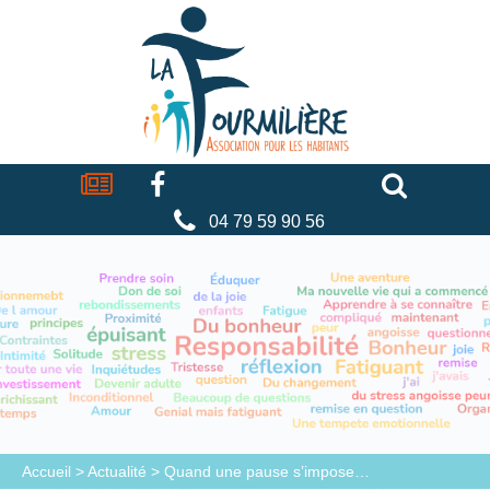
Cookies management panel
La
fourmilière
Actualités
Facebook
Séniors
Associations
Faire
un
don
04 79 59 90 56
Accueil
>
Actualité
>
Quand une pause s’impose…