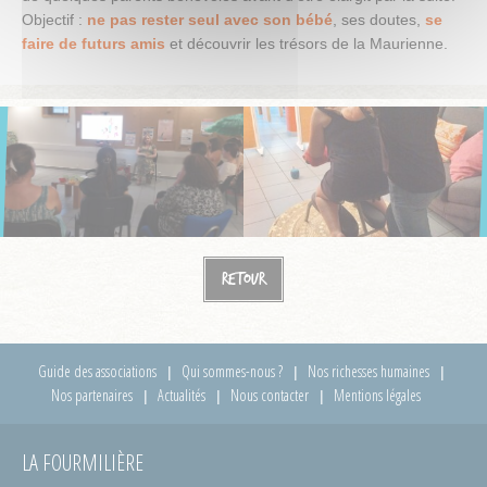
Objectif :
ne pas rester seul avec son bébé
, ses doutes,
se
faire de futurs amis
et découvrir les trésors de la Maurienne.
Retour
Guide des associations
Qui sommes-nous ?
Nos richesses humaines
Nos partenaires
Actualités
Nous contacter
Mentions légales
LA FOURMILIÈRE