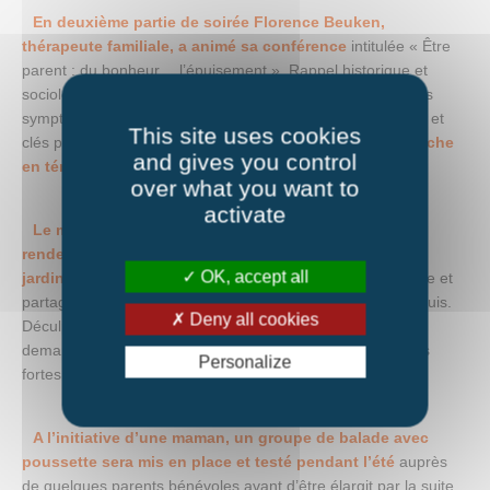
En deuxième partie de soirée Florence Beuken,
thérapeute familiale, a animé sa conférence
intitulée « Être
parent : du bonheur… l’épuisement ». Rappel historique et
sociologique de l’évolution de la parentalité, description des
symptômes du burn-out parental, petit quizz pour se situer et
This site uses cookies
clés pour éviter d’arriver à l’épuisement.
La soirée a été riche
and gives you control
en témoignages et partages.
over what you want to
activate
Le mardi 25 juin, La fourmilière donnait à nouveau
rendez-vous aux parents sous la forme d’un apéro au
OK, accept all
jardin.
Cette fois il s’agissait de débriefer après cette soirée et
partager les petites astuces que chacun aurait testées depuis.
Deny all cookies
Déculpabiliser, différencier besoins et envies de l’enfant et
demander explicitement de l’aide au conjoint sont les idées
Personalize
fortes retenues.
A l’initiative d’une maman, un groupe de balade avec
poussette sera mis en place et testé pendant l’été
auprès
de quelques parents bénévoles avant d’être élargit par la suite.