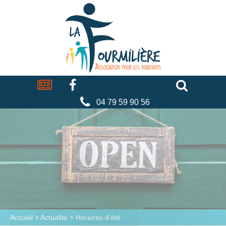
Cookies management panel
La
fourmilière
Actualités
Facebook
Séniors
Associations
Faire
un
don
04 79 59 90 56
Accueil
>
Actualité
>
Horaires d’été