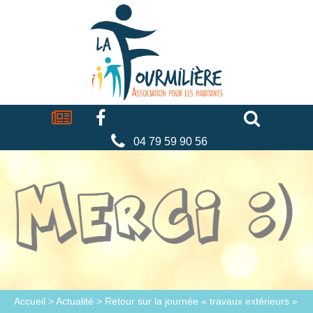
Cookies management panel
La
fourmilière
Actualités
Facebook
Séniors
Associations
Faire
un
don
04 79 59 90 56
Accueil
>
Actualité
>
Retour sur la journée « travaux extérieurs »