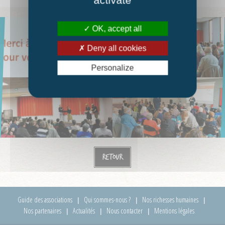
OK, accept all
Deny all cookies
Personalize
Retour
Guide des associations
Qui sommes-nous ?
Nos richesses humaines
Nos partenaires
Actualités
Nous contacter
Mentions légales