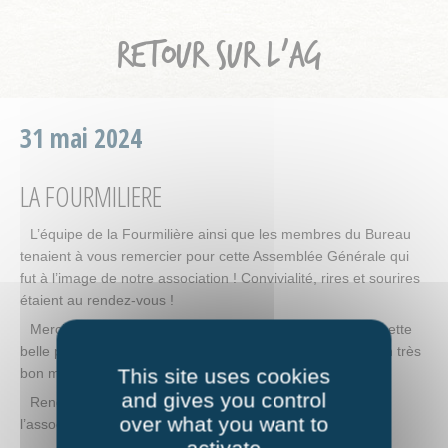
RETOUR SUR L’AG
31 mai 2024
LA FOURMILIERE
L’équipe de la Fourmilière ainsi que les membres du Bureau
tenaient à vous remercier pour cette Assemblée Générale qui
fut à l’image de notre association ! Convivialité, rires et sourires
étaient au rendez-vous !
Merci également à la Compagnie du Chien Jaune pour cette
belle prestation qui a permis à nos adhérents de passer un très
This site uses cookies
bon moment.
and gives you control
Rendez-vous l’année prochaine pour les 40 ans de
over what you want to
l’association.
activate