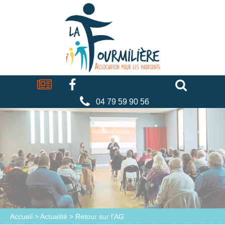
Cookies management panel
La
fourmilière
Actualités
Facebook
Séniors
Associations
Faire
un
don
04 79 59 90 56
Accueil
>
Actualité
>
Retour sur l’AG