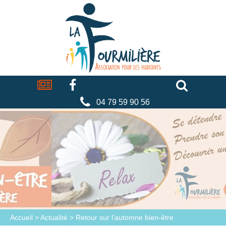
Cookies management panel
La
fourmilière
Actualités
Facebook
Séniors
Associations
Faire
un
don
04 79 59 90 56
Accueil
>
Actualité
>
Retour sur l’automne bien-être