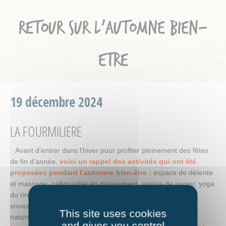
RETOUR SUR L’AUTOMNE BIEN-
ÊTRE
19 décembre 2024
LA FOURMILIERE
Avant d’entrer dans l’hiver pour profiter pleinement des fêtes
de fin d’année,
voici un rappel des activités qui ont été
proposées pendant l’automne bien-être :
espace de détente
et massage, calligraphie en mouvement, poésie de papier, yoga
du rire, en famille ou baby yoga, découverte de l’approche
snoezelen ou de l’hypnose, fabrication de cosmétiques
This site uses cookies
naturels…
and gives you control