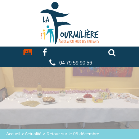
Cookies management panel
La
fourmilière
Actualités
Facebook
Séniors
Associations
Faire
un
don
04 79 59 90 56
Accueil
>
Actualité
>
Retour sur le 05 décembre