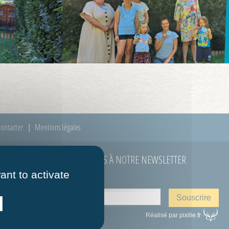
ontacter
Mentions légales
ABONNEZ-VOUS À NOTRE NEWSLETTER
ant to activate
E-mail
*
 à 12h00
Réalisé par pixilie.fr