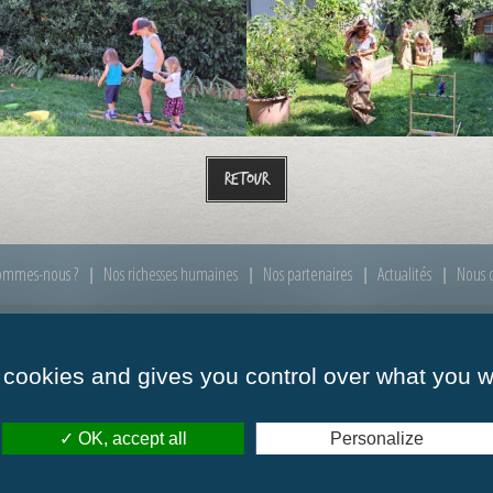
Retour
ommes-nous ?
Nos richesses humaines
Nos partenaires
Actualités
Nous c
 cookies and gives you control over what you w
00 à 12h00
Mardi :
de 09h00 à 12h00
Mercredi :
de 09h00
00 à 12h00
Vendredi :
de 09h00 à 12h00
OK, accept all
Personalize