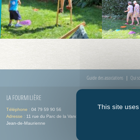
Guide des associations
Qui s
LA FOURMILIÈRE
HORAIRES
This site uses
Téléphone :
04 79 59 90 56
Lundi :
de 09h
Adresse :
11 rue du Parc de la Vanoise 73300 St-
Jeudi :
de 09h
Jean-de-Maurienne