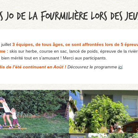
S JO DE LA FOURMILIÈRE LORS DES JEU
juillet
3 équipes, de tous âges, ce sont affrontées lors de 5 épreu
me :
skis sur herbe, course en sac, lancé de poids, épreuve de la rivi
 bien mérité tout en s’amusant ! Merci aux participants.
is de l’été continuent en Août !
Découvrez le programme
ici
.