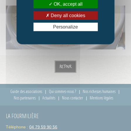
OK, accept all
Deny all cookies
Personalize
Retour
Guide des associations
Qui sommes-nous ?
Nos richesses humaines
Nos partenaires
Actualités
Nous contacter
Mentions légales
LA FOURMILIÈRE
Téléphone :
04 79 59 90 56