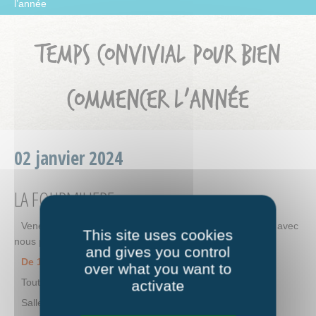
l’année
TEMPS CONVIVIAL POUR BIEN
COMMENCER L’ANNÉE
02 janvier 2024
LA FOURMILIERE
Venez partager une boisson chaude et des viennoiseries avec
This site uses cookies
nous pour bien démarrer l’année 2024.
and gives you control
De 10h à 11h30.
over what you want to
Tout public – Sans inscription.
activate
Salle multi-activités.