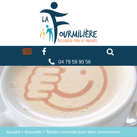
Cookies management panel
La
fourmilière
Actualités
Facebook
Séniors
Associations
Faire
un
don
04 79 59 90 56
Accueil
>
Actualité
>
Temps convivial pour bien commencer