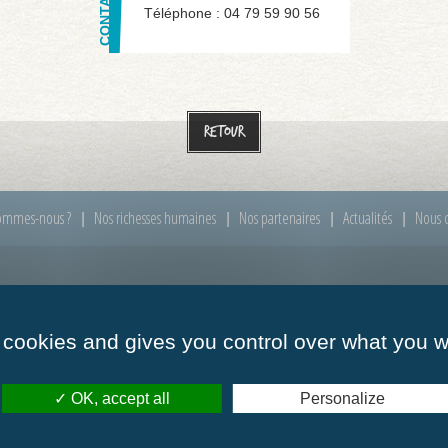
Téléphone :
04 79 59 90 56
Retour
ommes-nous ?
Nos richesses humaines
Nos partenaires
Actualités
Nous c
00 à 12h00
Mardi :
de 09h00 à 12h00
Mercredi :
de 09h00
 cookies and gives you control over what you w
00 à 12h00
Vendredi :
de 09h00 à 12h00
OK, accept all
Personalize