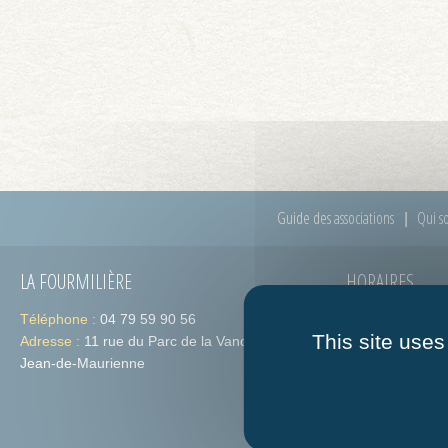
Guide des associations
Qui s
LA FOURMILIÈRE
HORAIRES
Téléphone :
04 79 59 90 56
Lundi :
de 09h
This site uses
Adresse :
11 rue du Parc de la Vanoise 73300 St-
Jeudi :
de 09h
Jean-de-Maurienne