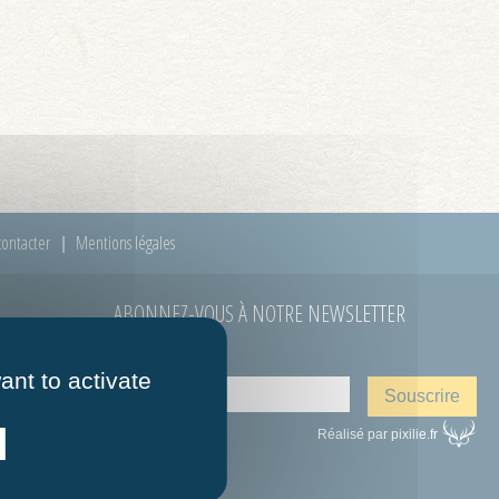
ontacter
Mentions légales
ABONNEZ-VOUS À NOTRE NEWSLETTER
E-mail
*
 à 12h00
ant to activate
Réalisé par pixilie.fr