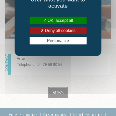
activate
OK, accept all
Deny all cookies
Personalize
Array
Téléphone :
04 79 59 90 56
Retour
Guide des associations
Qui sommes-nous ?
Nos richesses humaines