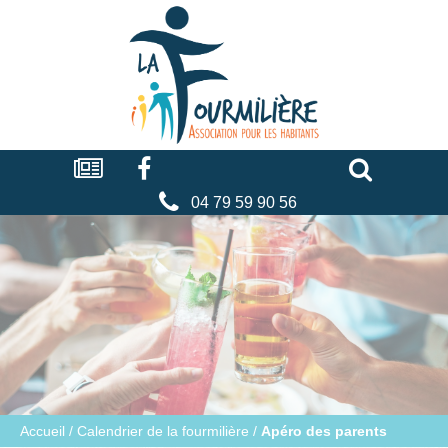
Cookies management panel
La
fourmilière
Actualités
Facebook
Séniors
Associations
Faire
un
don
04 79 59 90 56
Accueil
/
Calendrier de la fourmilière
/
Apéro des parents