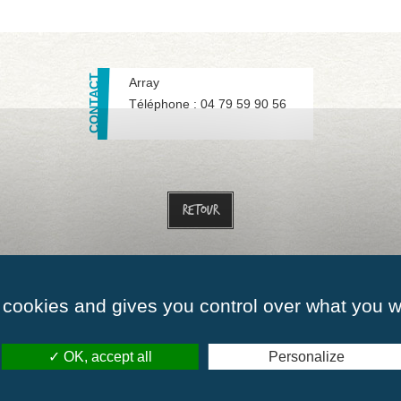
Array
Téléphone :
04 79 59 90 56
Retour
ommes-nous ?
Nos richesses humaines
Nos partenaires
Actualités
Nous c
 cookies and gives you control over what you w
OK, accept all
Personalize
00 à 12h00
Mardi :
de 09h00 à 12h00
Mercredi :
de 09h00
00 à 12h00
Vendredi :
de 09h00 à 12h00