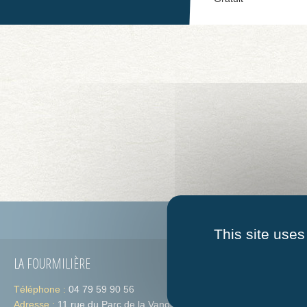
Guide des associations
Qui s
This site uses
LA FOURMILIÈRE
HORAIRES
Téléphone :
04 79 59 90 56
Lundi :
de 09h
Adresse :
11 rue du Parc de la Vanoise 73300 St-
Jeudi :
de 09h