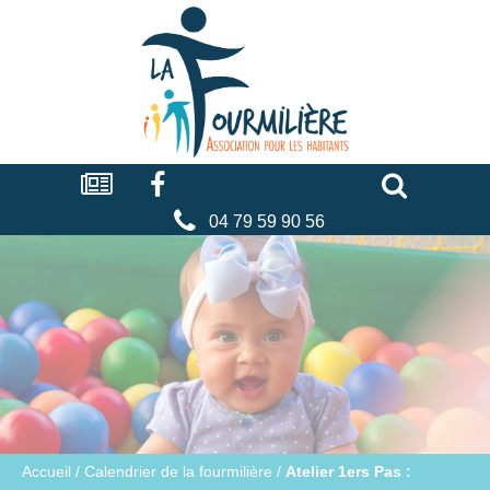
Cookies management panel
La
fourmilière
Actualités
Facebook
Séniors
Associations
Faire
un
don
04 79 59 90 56
Accueil
/
Calendrier de la fourmilière
/
Atelier 1ers Pas :