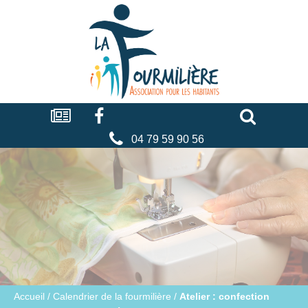
Cookies management panel
La
fourmilière
Actualités
Facebook
Séniors
Associations
Faire
un
don
04 79 59 90 56
Accueil
/
Calendrier de la fourmilière
/
Atelier : confection