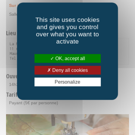
Sur inscription.
Salle multi-activités.
This site uses cookies
and gives you control
Lieu et contact
over what you want to
activate
La Fourmilière

11 rue du Parc de la Vanoise - 73300 Saint-Jean-de-
Maurienne

OK, accept all
Tel. 04 79 59 90 56
Deny all cookies
Ouverture
Personalize
14h30-17h30
Tarifs
Payant (5€ par personne)