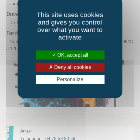
Jardin de La Fourmilière
Ouverture
This site uses cookies
and gives you control
De 14h00 à 16h00
over what you want to
Tarifs
activate
Gratuit avec adhésion - Sur inscription jusqu'au vendredi 05/04
à 12h00.
OK, accept all
Deny all cookies
Personalize
Array
Téléphone :
04 79 59 90 56