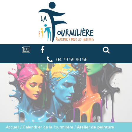
Cookies management panel
La
fourmilière
Actualités
Facebook
Séniors
Associations
Faire
un
don
04 79 59 90 56
Accueil
/
Calendrier de la fourmilière
/
Atelier de peinture