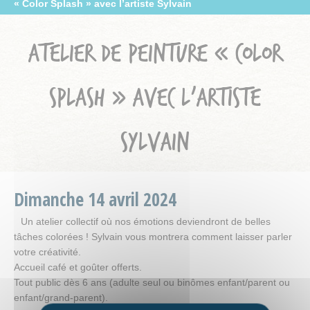
« Color Splash » avec l’artiste Sylvain
ATELIER DE PEINTURE « COLOR
SPLASH » AVEC L’ARTISTE
SYLVAIN
Dimanche
14
avril
2024
Un atelier collectif où nos émotions deviendront de belles
tâches colorées ! Sylvain vous montrera comment laisser parler
votre créativité.
Accueil café et goûter offerts.
Tout public dès 6 ans (adulte seul ou binômes enfant/parent ou
enfant/grand-parent).