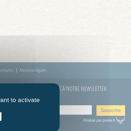
ontacter
Mentions légales
ABONNEZ-VOUS À NOTRE NEWSLETTER
ant to activate
E-mail
*
 à 12h00
Réalisé par pixilie.fr