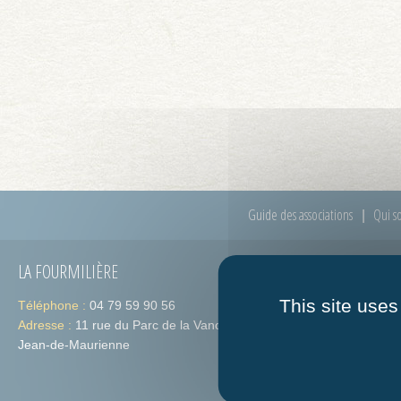
Guide des associations
Qui s
LA FOURMILIÈRE
HORAIRES
This site uses
Téléphone :
04 79 59 90 56
Lundi :
de 09h
Adresse :
11 rue du Parc de la Vanoise 73300 St-
Jeudi :
de 09h
Jean-de-Maurienne