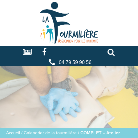
Cookies management panel
La
fourmilière
Actualités
Facebook
Séniors
Associations
Faire
un
don
04 79 59 90 56
Accueil
/
Calendrier de la fourmilière
/
COMPLET – Atelier