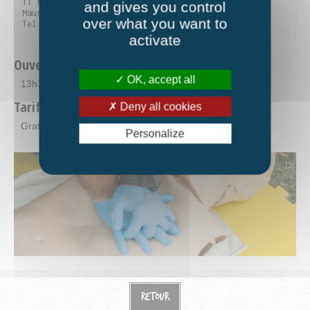
11 rue du Parc de la Vanoise - 73300 Saint-Jean-de-
and gives you control
Maurienne

over what you want to
Tel. 04 79 59 90 56
activate
Ouverture
OK, accept all
13h30-15h30
Tarifs
Deny all cookies
Gratuit - Avec adhésion.
Personalize
Retour