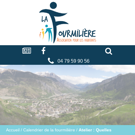
Cookies management panel
La
fourmilière
Actualités
Facebook
Séniors
Associations
Faire
un
don
04 79 59 90 56
Accueil
/
Calendrier de la fourmilière
/
Atelier : Quelles