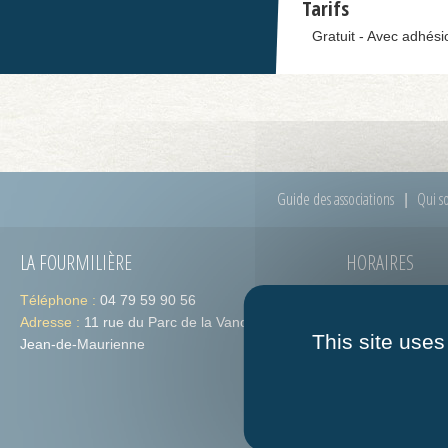
Tarifs
Gratuit - Avec adhési
Guide des associations
Qui s
LA FOURMILIÈRE
HORAIRES
Téléphone :
04 79 59 90 56
Lundi :
de 09h
Adresse :
11 rue du Parc de la Vanoise 73300 St-
Jeudi :
de 09h
This site uses
Jean-de-Maurienne