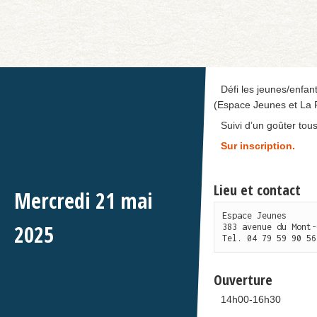
Défi les jeunes/enfan
(Espace Jeunes et La F
Suivi d’un goûter tou
Sur inscription.
Lieu et contact
Mercredi
21
mai
Espace Jeunes

2025
383 avenue du Mont-
Tel. 04 79 59 90 56
Ouverture
14h00-16h30