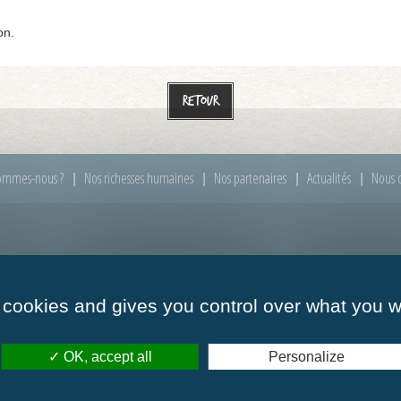
on.
Retour
ommes-nous ?
Nos richesses humaines
Nos partenaires
Actualités
Nous c
00 à 12h00
Mardi :
de 09h00 à 12h00
Mercredi :
de 09h00
00 à 12h00
Vendredi :
de 09h00 à 12h00
 cookies and gives you control over what you w
OK, accept all
Personalize