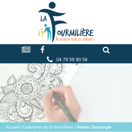
Cookies management panel
La
fourmilière
Actualités
Facebook
Séniors
Associations
Faire
un
don
04 79 59 90 56
Accueil
/
Calendrier de la fourmilière
/
Atelier Zentangle