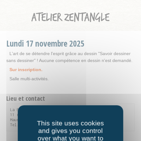
ATELIER ZENTANGLE
Lundi
17
novembre
2025
L'art de se détendre l'esprit grâce au dessin "Savoir dessiner
sans dessiner" ! Aucune compétence en dessin n'est demandé.
Sur inscription.
Salle multi-activités.
Lieu et contact
La Fourmilière

11 rue du Parc de la Vanoise - 73300 Saint-Jean-de-
Maurienne

This site uses cookies
Tel. 04 79 59 90 56
and gives you control
over what you want to