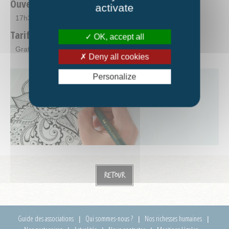
Ouverture
activate
17h30-19h30
Tarifs
OK, accept all
Gratuit - Avec adhésion.
Deny all cookies
Personalize
Retour
Guide des associations
Qui sommes-nous ?
Nos richesses humaines