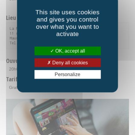
This site uses cookies
Lieu et contact
and gives you control
over what you want to
La Fourmilière

activate
11 rue du Parc de la Vanoise - 73300 Saint-Jean-de-
Maurienne

Tel. 04 79 59 90 56
OK, accept all
Ouverture
Deny all cookies
20h00
Personalize
Tarifs
Gratuit