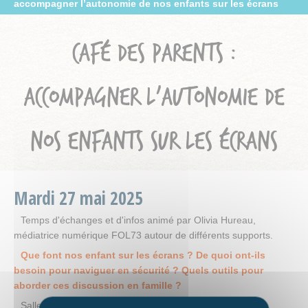
accompagner l’autonomie de nos enfants sur les écrans
CAFÉ DES PARENTS :
ACCOMPAGNER L’AUTONOMIE DE
NOS ENFANTS SUR LES ÉCRANS
Mardi
27
mai
2025
Temps d'échanges et d'infos animé par Olivia Hureau,
médiatrice numérique FOL73 autour de différents supports.
Que font nos enfant sur les écrans ? De quoi ont-ils
besoin pour naviguer en sécurité ? Quels outils pour
aborder ces discussion en famille ?
Salle multi-activités.