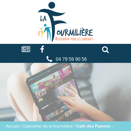
Cookies management panel
La
fourmilière
Actualités
Facebook
Séniors
Associations
Faire
un
don
04 79 59 90 56
Accueil
/
Calendrier de la fourmilière
/
Café des Parents :