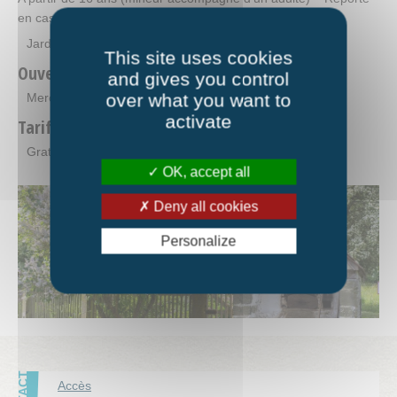
en cas de pluie
Jardin et salle multi-activités.
This site uses cookies
Ouverture
and gives you control
over what you want to
Mercredi 17 mai 2023 de 8h à 15h.
activate
Tarifs
Gratuit.
OK, accept all
Deny all cookies
Personalize
Accès