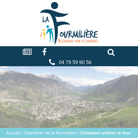
Cookies management panel
La
fourmilière
Actualités
Facebook
Séniors
Associations
Faire
un
don
04 79 59 90 56
Accueil
/
Calendrier de la fourmilière
/
Comment utiliser le four