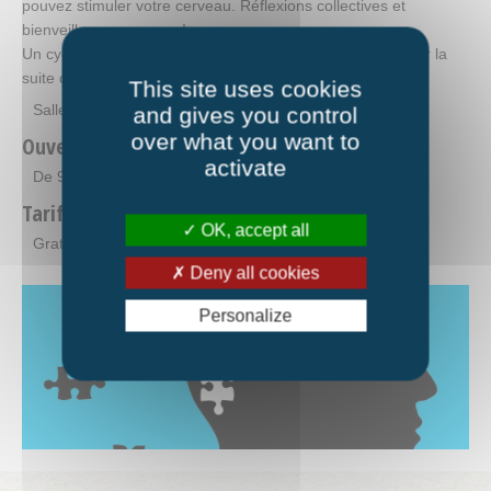
pouvez stimuler votre cerveau. Réflexions collectives et
bienveillance au menu !
Un cycle d’ateliers cognitifs de 8 séances sera proposé par la
suite du 03/10 au 05/12. Inscriptions à venir.
This site uses cookies
Salle multi-activités – Sans inscription
and gives you control
over what you want to
Ouverture
activate
De 9h30 à 11h30
Tarifs
OK, accept all
Gratuit.
Deny all cookies
Personalize