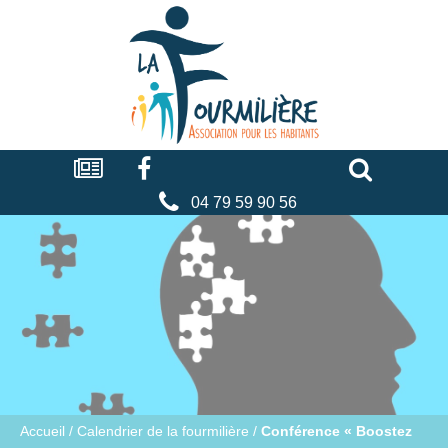
Cookies management panel
La
fourmilière
Actualités
Facebook
Séniors
Associations
Faire
un
don
04 79 59 90 56
Accueil
/
Calendrier de la fourmilière
/
Conférence « Boostez