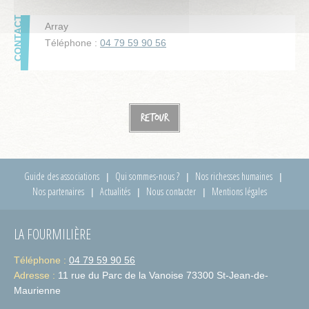
Array
Téléphone :
04 79 59 90 56
Retour
Guide des associations
Qui sommes-nous ?
Nos richesses humaines
Nos partenaires
Actualités
Nous contacter
Mentions légales
LA FOURMILIÈRE
Téléphone :
04 79 59 90 56
Adresse :
11 rue du Parc de la Vanoise 73300 St-Jean-de-
Maurienne