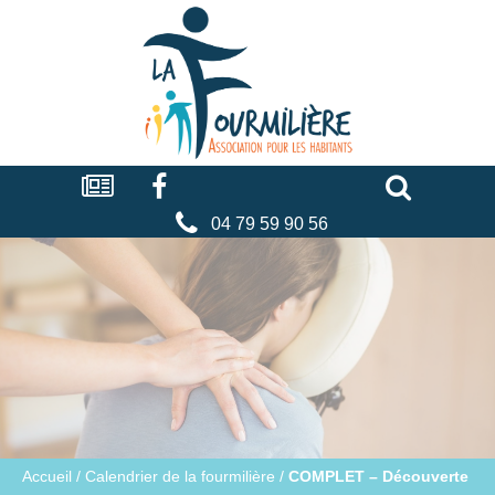
Cookies management panel
La
fourmilière
Actualités
Facebook
Séniors
Associations
Faire
un
don
04 79 59 90 56
Accueil
/
Calendrier de la fourmilière
/
COMPLET – Découverte