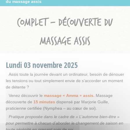
du massage assis
COMPLET – DÉCOUVERTE DU
MASSAGE ASSIS
Lundi
03
novembre
2025
Assis toute la journée devant un ordinateur, besoin de dénouer
les tensions ou tout simplement envie de s'accorder un moment
de détente ?
Venez découvrir le
massage « Amma » assis.
Massage
découverte de
15 minutes
dispensé par Marjorie Guille,
praticienne certifiée (Nymphea – au cœur de soi).
Pratique proposée dans le cadre de « L’automne bien-être »
pour permettre à chacun d’aborder le changement de saison en
toute sérénité en prenant soin de soi.