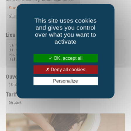
Sur inscription.
Salle multi-activités.
This site uses cookies
and gives you control
Lieu et contact
over what you want to
activate
La Fourmilière

11 rue du Parc de la Vanoise - 73300 Saint-Jean-de-
Maurienne

OK, accept all
Tel. 04 79 59 90 56
Deny all cookies
Ouverture
Personalize
10h30-13h30
Tarifs
Gratuit