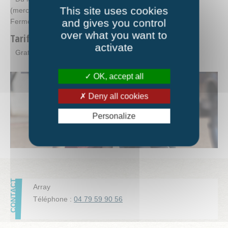
This site uses cookies
(mercredi 18h).
and gives you control
Fermé le mardi et vendredi après-midi.
over what you want to
Tarifs
activate
Gratuit
OK, accept all
Deny all cookies
Personalize
Array
Téléphone :
04 79 59 90 56