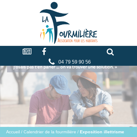
Cookies management panel
La
fourmilière
Actualités
Facebook
Séniors
Associations
Faire
un
don
04 79 59 90 56
Accueil
/
Calendrier de la fourmilière
/
Exposition illettrisme