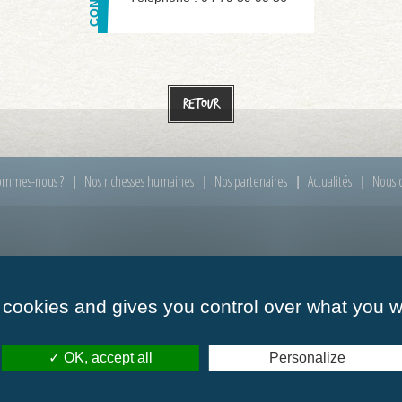
Retour
ommes-nous ?
Nos richesses humaines
Nos partenaires
Actualités
Nous c
00 à 12h00
Mardi :
de 09h00 à 12h00
Mercredi :
de 09h00
00 à 12h00
Vendredi :
de 09h00 à 12h00
 cookies and gives you control over what you w
OK, accept all
Personalize