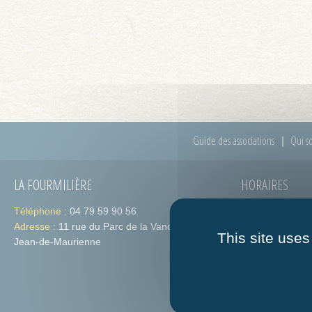
Guide des associations
Qui s
LA FOURMILIÈRE
HORAIRES
Téléphone :
04 79 59 90 56
Lundi :
de 09h
Adresse :
11 rue du Parc de la Vanoise 73300 St-
Jeudi :
de 09h
This site uses
Jean-de-Maurienne