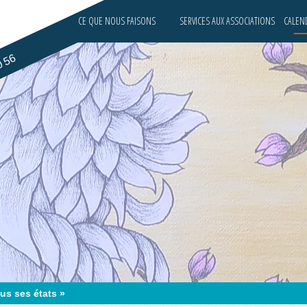
CE QUE NOUS FAISONS
SERVICES AUX ASSOCIATIONS
CALEND
0 56
us ses états »