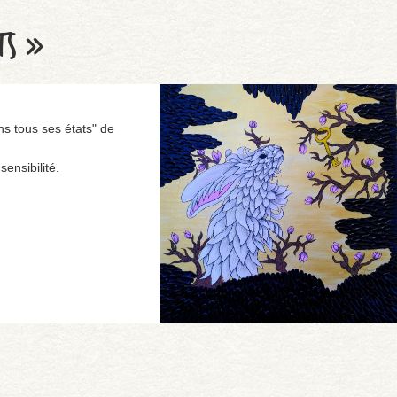
TS »
ns tous ses états" de
ensibilité.