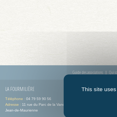
Guide des associations
Qui s
LA FOURMILIÈRE
HORAIRES
This site uses
Téléphone :
04 79 59 90 56
Lundi :
de 09h
Adresse :
11 rue du Parc de la Vanoise 73300 St-
Jeudi :
de 09h
Jean-de-Maurienne