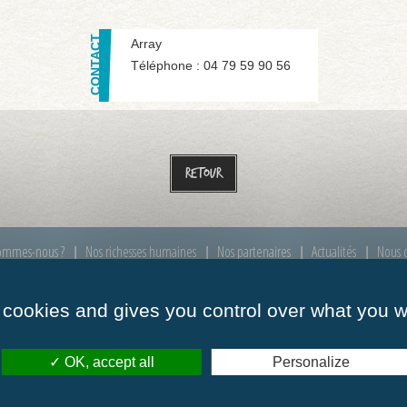
Array
Téléphone :
04 79 59 90 56
Retour
ommes-nous ?
Nos richesses humaines
Nos partenaires
Actualités
Nous c
 cookies and gives you control over what you w
00 à 12h00
Mardi :
de 09h00 à 12h00
Mercredi :
de 09h00
OK, accept all
Personalize
00 à 12h00
Vendredi :
de 09h00 à 12h00