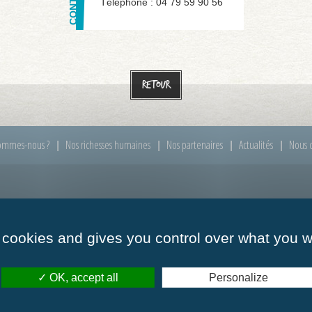
Téléphone :
04 79 59 90 56
Retour
ommes-nous ?
Nos richesses humaines
Nos partenaires
Actualités
Nous c
00 à 12h00
Mardi :
de 09h00 à 12h00
Mercredi :
de 09h00
00 à 12h00
Vendredi :
de 09h00 à 12h00
 cookies and gives you control over what you w
OK, accept all
Personalize