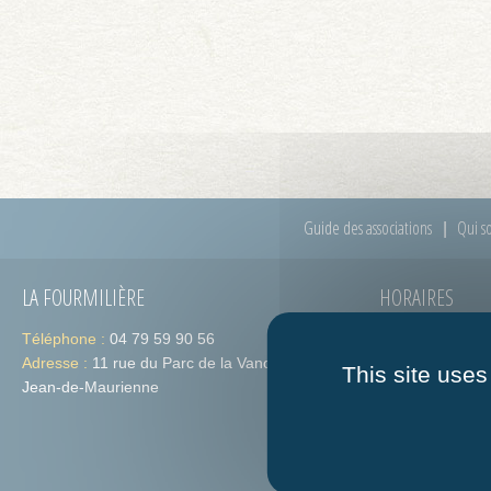
Guide des associations
Qui s
LA FOURMILIÈRE
HORAIRES
Téléphone :
04 79 59 90 56
Lundi :
de 09h
Adresse :
11 rue du Parc de la Vanoise 73300 St-
Jeudi :
de 09h
This site uses
Jean-de-Maurienne