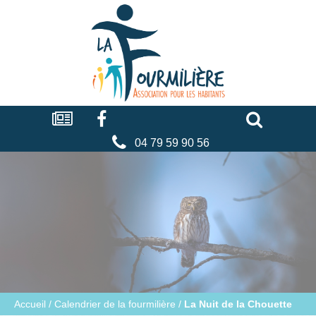
Cookies management panel
La
fourmilière
Actualités
Facebook
Séniors
Associations
Faire
un
don
04 79 59 90 56
Accueil
/
Calendrier de la fourmilière
/
La Nuit de la Chouette