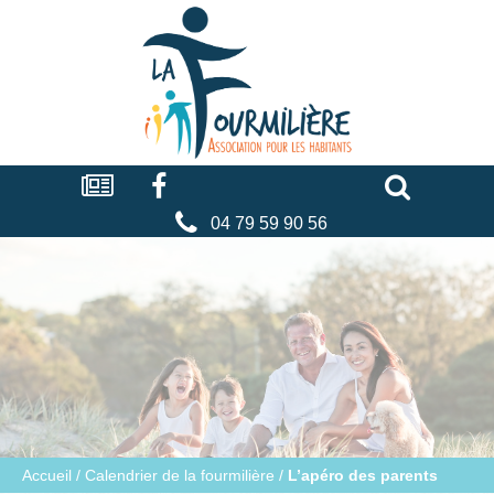
Cookies management panel
La
fourmilière
Actualités
Facebook
Séniors
Associations
Faire
un
don
04 79 59 90 56
Accueil
/
Calendrier de la fourmilière
/
L’apéro des parents