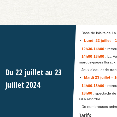
Base de loisirs de L
Lundi 22 juillet –
12h30-14h00
: retro
14h00-18h00
: La Fo
marque-pages floraux 
Du
22
juillet
au
23
Jeux d’eau et de tran
Mardi 23 juillet – 
juillet
2024
14h00-18h00
: retro
18h00
: spectacle de 
Fil à retordre.
De nombreuses anima
Tarifs