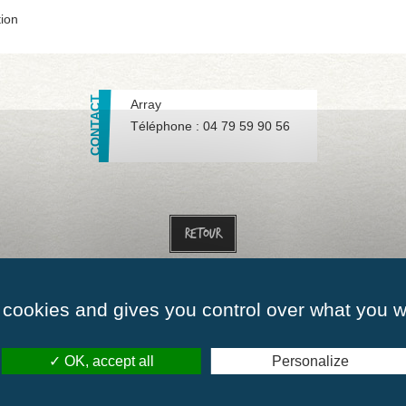
tion
Array
Téléphone :
04 79 59 90 56
Retour
 cookies and gives you control over what you w
ommes-nous ?
Nos richesses humaines
Nos partenaires
Actualités
Nous c
OK, accept all
Personalize
00 à 12h00
Mardi :
de 09h00 à 12h00
Mercredi :
de 09h00