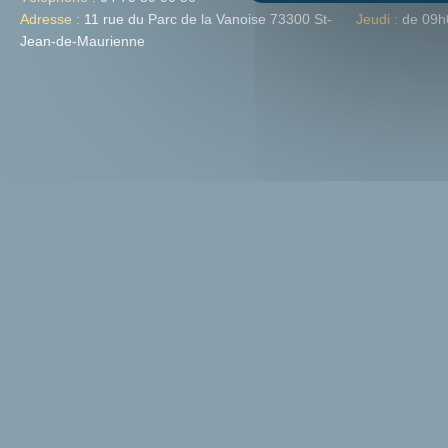
Adresse :
11 rue du Parc de la Vanoise 73300 St-
Jeudi :
de 09h
Jean-de-Maurienne