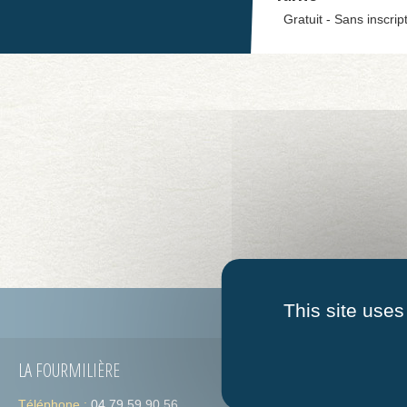
Gratuit - Sans inscrip
This site uses
Guide des associations
Qui s
LA FOURMILIÈRE
HORAIRES
Téléphone :
04 79 59 90 56
Lundi :
de 09h