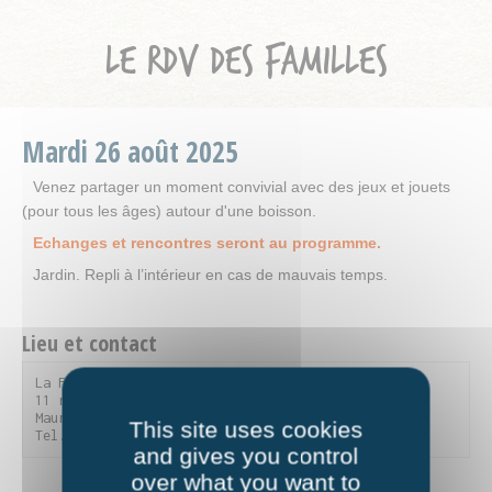
LE RDV DES FAMILLES
Mardi
26
août
2025
Venez partager un moment convivial avec des jeux et jouets
(pour tous les âges) autour d'une boisson.
Echanges et rencontres seront au programme.
Jardin. Repli à l’intérieur en cas de mauvais temps.
Lieu et contact
La Fourmilière

11 rue du Parc de la Vanoise - 73300 Saint-Jean-de-
Maurienne

This site uses cookies
Tel. 04 79 59 90 56
and gives you control
over what you want to