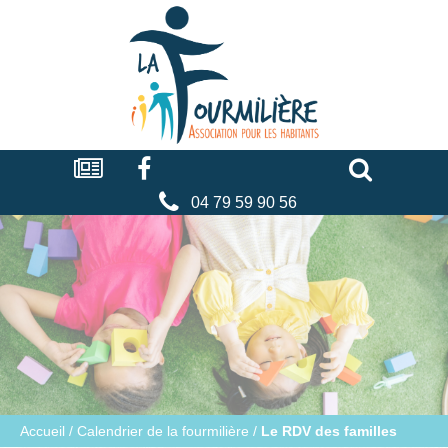
Cookies management panel
La
fourmilière
Actualités
Facebook
Séniors
Associations
Faire
un
don
04 79 59 90 56
Accueil
/
Calendrier de la fourmilière
/
Le RDV des familles