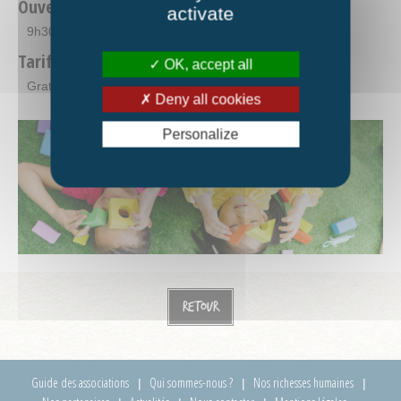
Ouverture
activate
9h30-11h30
Tarifs
OK, accept all
Gratuit
Deny all cookies
Personalize
Retour
Guide des associations
Qui sommes-nous ?
Nos richesses humaines