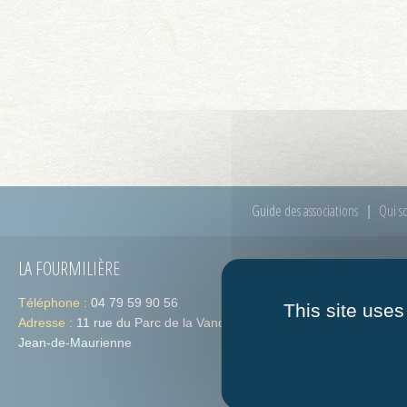
Guide des associations
Qui s
LA FOURMILIÈRE
HORAIRES
Téléphone :
04 79 59 90 56
Lundi :
de 09h
This site uses
Adresse :
11 rue du Parc de la Vanoise 73300 St-
Jeudi :
de 09h
Jean-de-Maurienne