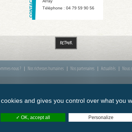
Array
Téléphone :
04 79 59 90 56
Retour
ommes-nous ?
Nos richesses humaines
Nos partenaires
Actualités
Nous c
00 à 12h00
Mardi :
de 09h00 à 12h00
Mercredi :
de 09h00
 cookies and gives you control over what you w
00 à 12h00
Vendredi :
de 09h00 à 12h00
OK, accept all
Personalize