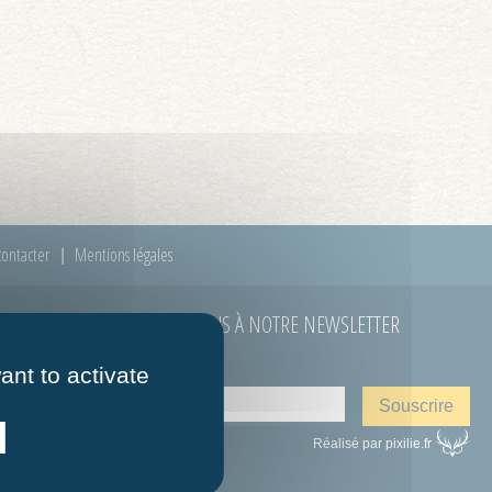
ontacter
Mentions légales
ABONNEZ-VOUS À NOTRE NEWSLETTER
E-mail
*
 à 12h00
ant to activate
Réalisé par pixilie.fr