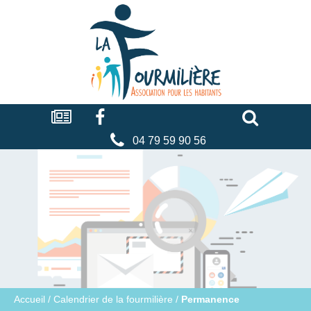
Cookies management panel
La
fourmilière
Actualités
Facebook
Séniors
Associations
Faire
un
don
04 79 59 90 56
Accueil
/
Calendrier de la fourmilière
/
Permanence