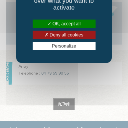
over what you want to
activate
OK, accept all
Deny all cookies
Personalize
Array
Téléphone :
04 79 59 90 56
Retour