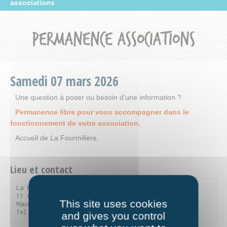
associations
PERMANENCE ASSOCIATIONS
Samedi
07
mars
2026
Une question à poser ou besoin d'une information ?
Permanence libre pour vous accompagner dans le
fonctionnement de votre association.
Accueil de La Fourmilière.
Lieu et contact
La Fourmilière

11 rue du Parc de la Vanoise - 73300 Saint-Jean-de-
This site uses cookies
Maurienne

Tel. 04 79 59 90 56
and gives you control