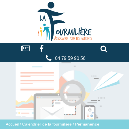
Cookies management panel
La
fourmilière
Actualités
Facebook
Séniors
Associations
Faire
un
don
04 79 59 90 56
Accueil
/
Calendrier de la fourmilière
/
Permanence