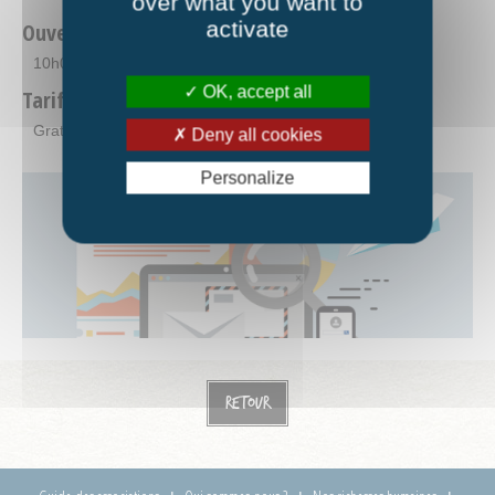
over what you want to
activate
Ouverture
10h00-12h00
OK, accept all
Tarifs
Gratuit.
Deny all cookies
Personalize
Retour